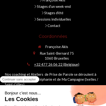
Françoise Akis
Stages d’un week-end
Stages d'été
Sessions individuelles
Contact
Coordonnées
Françoise Akis
Rue Saint-Bernard 75
1060
Bruxelles
+32 477 26 06 22 (Belgique)
Nos coaching et Ateliers de Prise de Parole se déroulent à
deux pas de la Place Stéphanie et de Ma Campagne (Ixelles /
Saint-Gilles).