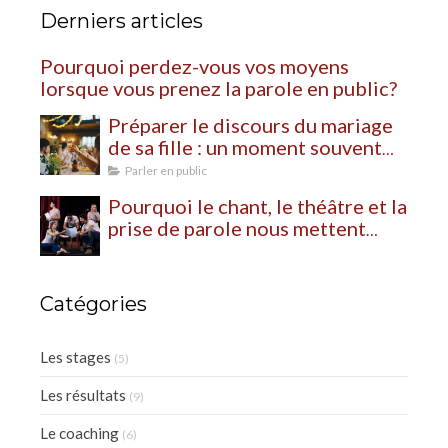
Derniers articles
Pourquoi perdez-vous vos moyens
lorsque vous prenez la parole en public?
Préparer le discours du mariage
de sa fille : un moment souvent
plus bouleversant qu’on ne
Parler en public
l’imagine
Pourquoi le chant, le théâtre et la
prise de parole nous mettent
autant à nu?
Catégories
Les stages
(5)
Les résultats
(9)
Le coaching
(6)