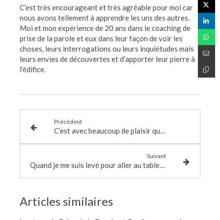
C’est très encourageant et très agréable pour moi car
nous avons tellement à apprendre les uns des autres.
Moi et mon expérience de 20 ans dans le coaching de
prise de la parole et eux dans leur façon de voir les
choses, leurs interrogations ou leurs inquiétudes mais
leurs envies de découvertes et d’apporter leur pierre à
l’édifice.
Précédent
C’est avec beaucoup de plaisir que je vous souhaite une Très Bonne et Heureuse Année 2020 !
Suivant
Quand je me suis levé pour aller au tableau et préciser mes explications, j’ai senti tous les regards sur moi et j’ai compris que j’avais fait un grand pas vers la confiance en moi.
Articles similaires