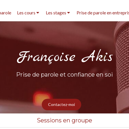
parole
Les cours
Les stages
Prise de parole en entrepri
Françoise Akis
Prise de parole et confiance en soi
Contactez-moi
Sessions en groupe