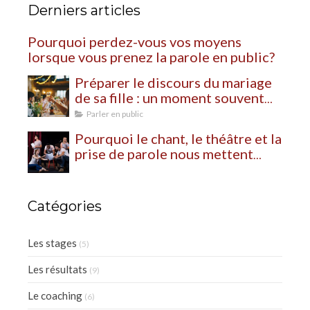
Derniers articles
Pourquoi perdez-vous vos moyens
lorsque vous prenez la parole en public?
Préparer le discours du mariage
de sa fille : un moment souvent
plus bouleversant qu’on ne
Parler en public
l’imagine
Pourquoi le chant, le théâtre et la
prise de parole nous mettent
autant à nu?
Catégories
Les stages
(5)
Les résultats
(9)
Le coaching
(6)