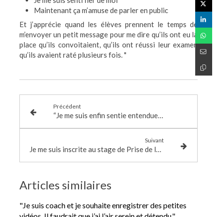
Je me suis senti fier de moi
Maintenant ça m’amuse de parler en public
Et j’apprécie quand les élèves prennent le temps de
m’envoyer un petit message pour me dire qu’ils ont eu la
place qu’ils convoitaient, qu’ils ont réussi leur examen
qu’ils avaient raté plusieurs fois. "
Précédent
“Je me suis enfin sentie entendue en réunion” : comment prendre la parole avec confiance et impact
Suivant
Je me suis inscrite au stage de Prise de la Parole et de confiance en soi sans savoir exactement à quoi m’attendre. Je suis ravie de mon week-end.
Articles similaires
"Je suis coach et je souhaite enregistrer des petites
vidéos. Il faudrait que j’ai l’air serein et détendu."