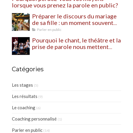
lorsque vous prenez la parole en public?
Préparer le discours du mariage
de sa fille : un moment souvent
plus bouleversant qu’on ne
Parler en public
l’imagine
Pourquoi le chant, le théâtre et la
prise de parole nous mettent
autant à nu?
Catégories
Les stages
(5)
Les résultats
(9)
Le coaching
(6)
Coaching personnalisé
(1)
Parler en public
(14)