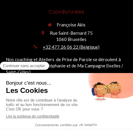
Coordonnées
Françoise Akis
Rue Saint-Bernard 75
1060
Bruxelles
+32 477 26 06 22 (Belgique)
Nos coaching et Ateliers de Prise de Parole se déroulent à
deux pas de la Place Stéphanie et de Ma Campagne (Ixelles /
Saint-Gilles).
Françoise Akis
Prendre la parole ne consiste pas à devenir quelqu'un d'autre. Il s'agit d'oser être
pleinement soi-même.