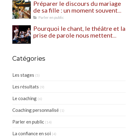
Préparer le discours du mariage
de sa fille : un moment souvent
plus bouleversant qu’on ne
Parler en public
l’imagine
Pourquoi le chant, le théâtre et la
prise de parole nous mettent
autant à nu?
Catégories
Les stages
(5)
Les résultats
(9)
Le coaching
(6)
Coaching personnalisé
(1)
Parler en public
(14)
La confiance en soi
(4)