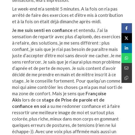
sensations, leurs impression.
Le week-end m’a semblé 5 minutes. A la fois on n’a pas
arrêté de faire des exercices et d’être mis à contribution
et à la fois on était déjà dimanche après-midi.
Je me suis senti en confiance
et entendu. J’ai la
sensation de repartir avec plus d’aplomb, des exercices
à refaire, des solutions, je me sens différent : plus
confiant, je sais que je n’ai pas besoin de paraître mais
juste d’accepter d’être moi sans devoir me cacher. Je me
sens renforcer. Je sais que je n’aurai plus mon problème
d’apnée et de perte de moyen. Je suis content d’avoir
décidé de me prendre en main et de m’être inscrit à ce
stage. Je le conseille fortement. Pour quelqu’un comme
moi qui aime contrôler les choses ça m’a pas mal sorti de
ma zone de confort. Mais je sens que
Françoise
Akis
lors de ce
stage de Prise de parole et de
confiance en soi
a su me redonner confiance et à faire
ressortir une meilleure image de moi et surtout plus
colorée, plus riche, mieux dans mon corps en gommant
quelques erreurs de postures, de tensions (rien ne lui
échappe-)). Avec une voix plus affirmée mais aussi un