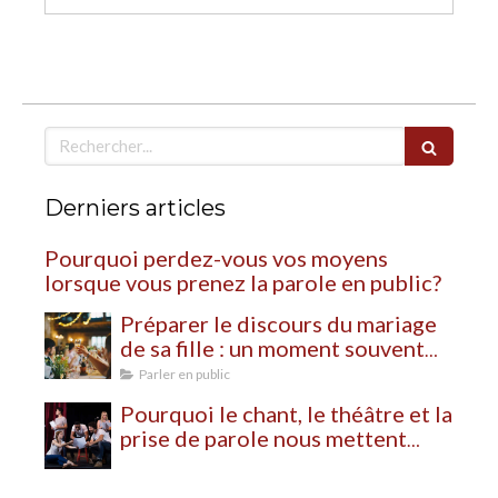
Rechercher
Derniers articles
Pourquoi perdez-vous vos moyens
lorsque vous prenez la parole en public?
Préparer le discours du mariage
de sa fille : un moment souvent
plus bouleversant qu’on ne
Parler en public
l’imagine
Pourquoi le chant, le théâtre et la
prise de parole nous mettent
autant à nu?