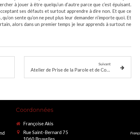
rcher à jouer à être quelqu’un d’autre parce que c’est épuisant.
cceptant ses défauts et surtout apprendre à dire non. Et que ce
, qu’on sente qu’on ne peut plus leur demander n’importe quoi. Et
rtain, alors dans un premier temps je leur apprends à surtout ne
Suivant
Atelier de Prise de la Parole et de Confiance en soi : A la découverte de soi.
Coordonnées
Françoise Akis
Rue Saint-Bernard 75
end
Franço
1060
Bruxelles