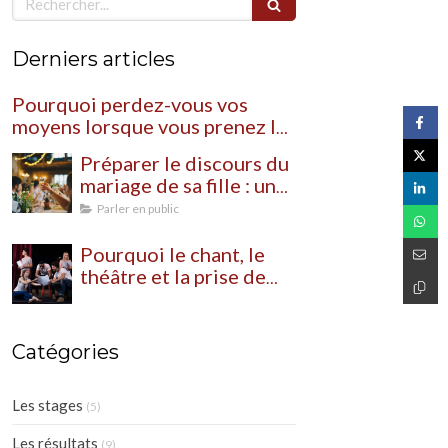
Derniers articles
Pourquoi perdez-vous vos
moyens lorsque vous prenez la
parole en public?
Préparer le discours du
mariage de sa fille : un
moment souvent plus
Parler en public
bouleversant qu’on ne
l’imagine
Pourquoi le chant, le
théâtre et la prise de
parole nous mettent
autant à nu?
Catégories
Les stages
(5)
Les résultats
(9)