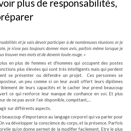
oir plus de responsabilités,
 préparer
nsabilités et je vais devoir participer à de nombreuses réunions or je
ole, je n’ose pas toujours donner mon avis, parfois même lorsque je
lus trouver mes mots et de devenir toute rouge
. »
e plus en plus de femmes et d’hommes qui occupent des postes
nctions plus élevées qui sont très intelligents mais qui perdent
vent se présenter ou défendre un projet. Ces personnes se
mposteur, un peu comme si on leur avait offert leurs diplômes
erriblement de leurs capacités et le cacher leur prend beaucoup
uvert ce qui renforce leur manque de confiance en soi. Et plus
eur de ne pas avoir l’air disponible, compétant,…
agir sur différents aspects.
e beaucoup d’importance au langage corporel qui va parler pour
n va développer la conscience du corps, et la présence. Parfois
orelle qu’on donne permet de la modifier facilement. Etre le plus