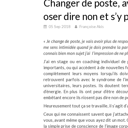
Changer de poste, av
oser dire non et s’y
05 Sep 2018
Françoise Akis
«
Je change de poste, je vais avoir plus de respo
me sens intimidée quand je dois prendre la par
connais bien mon sujet j’ai l’impression de ne p
J’ai en stage ou en coaching individuel d
importants, ou qui accèdent à de nouvelles fo
complètement leurs moyens lorsqu’ils doi
retrouvent parfois avec le syndrome de l’i
universitaires, leurs postes. Ils doutent t
d’énergie. En plus ils ont peur d’être déco
embêtant encore ils n’osent pas dire non de p
Heureusement tout ça se travaille, il s’agit d’
Ceux qui me connaissent savent que j’attach
vous, avant même que vous ayez dit un mot. O
la simple prise de conscience de l’image corp