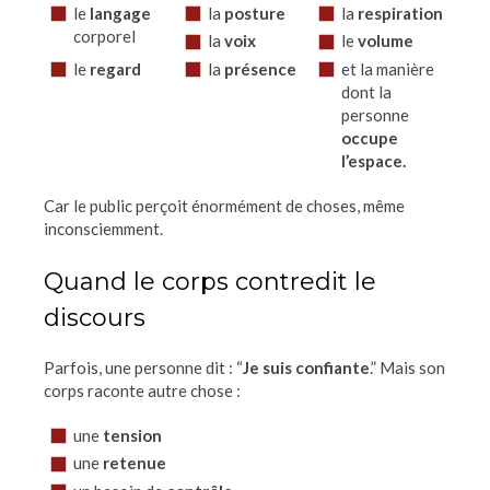
le
langage
la
posture
la
respiration
corporel
la
voix
le
volume
le
regard
la
présence
et la manière
dont la
personne
occupe
l’espace.
Car le public perçoit énormément de choses, même
inconsciemment.
Quand le corps contredit le
discours
Parfois, une personne dit : “
Je suis confiante
.” Mais son
corps raconte autre chose :
une
tension
une
retenue