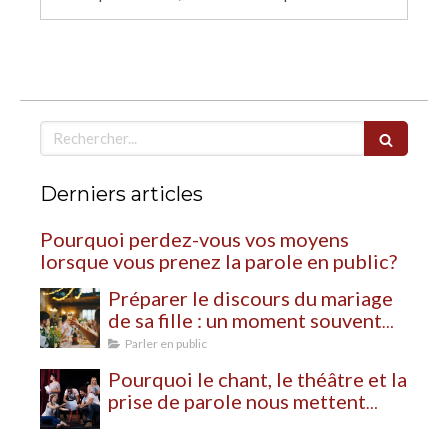
Rechercher
Derniers articles
Pourquoi perdez-vous vos moyens
lorsque vous prenez la parole en public?
Préparer le discours du mariage
de sa fille : un moment souvent
plus bouleversant qu’on ne
Parler en public
l’imagine
Pourquoi le chant, le théâtre et la
prise de parole nous mettent
autant à nu?